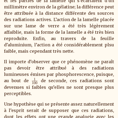
et les parties de la lamelle qui s’écartaient d’un
millimètre environ de la gélatine; la différence peut
être attribuée à la distance différente des sources
des radiations actives. L’action de la lamelle placée
sur une lame de verre a été très légèrement
affaiblie, mais la forme de la lamelle a été très bien
reproduite. Enfin, au travers de la feuille
d’aluminium, l’action a été considérablement plsu
faible, mais cependant très nette.
Il importe d’observer que ce phénomène ne paraît
pas devoir être attribué à des radiations
lumineuses émises par phosphorescence, puisque,
1
\frac{1}
au bout de
de seconde, ces radiations sont
100
{100}
devenues si faibles qu’elles ne sont presque plus
perceptibles.
Une hypothèse qui se présente assez naturellement
à l’esprit serait de supposer que ces radiations,
dont les effets ont une grande analogie avec les