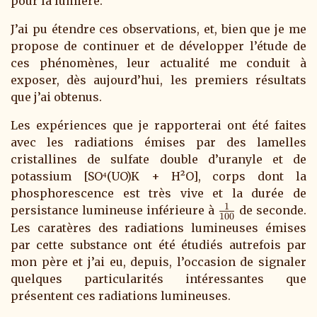
pour la lumière.
J’ai pu étendre ces observations, et, bien que je me
propose de continuer et de développer l’étude de
ces phénomènes, leur actualité me conduit à
exposer, dès aujourd’hui, les premiers résultats
que j’ai obtenus.
Les expériences que je rapporterai ont été faites
avec les radiations émises par des lamelles
cristallines de sulfate double d’uranyle et de
potassium [SO⁴(UO)K + H²O], corps dont la
phosphorescence est très vive et la durée de
1
\frac{1}
persistance lumineuse inférieure à
de seconde.
100
{100}
Les caratères des radiations lumineuses émises
par cette substance ont été étudiés autrefois par
mon père et j’ai eu, depuis, l’occasion de signaler
quelques particularités intéressantes que
présentent ces radiations lumineuses.